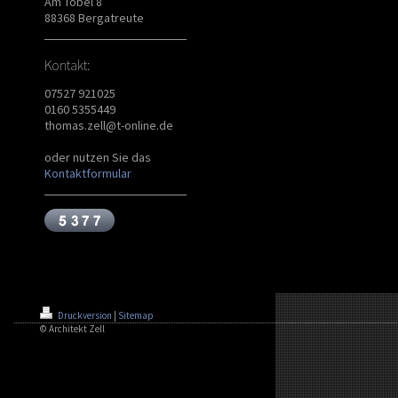
Am Tobel 8
88368 Bergatreute
Kontakt:
07527 921025
0160 5355449
thomas.zell@t-online.de
oder nutzen Sie das
Kontaktformular
Druckversion
|
Sitemap
© Architekt Zell