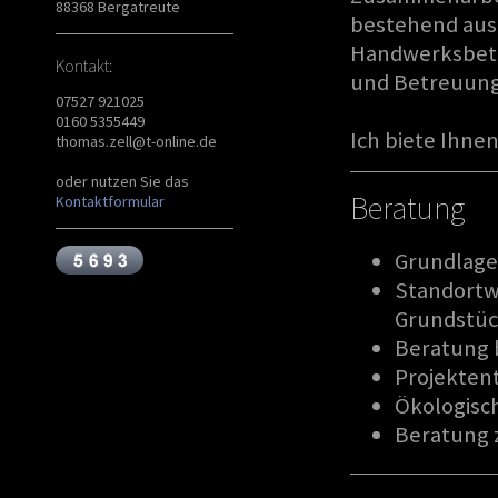
88368 Bergatreute
bestehend aus
Handwerksbetri
Kontakt:
und Betreuung
07527 921025
0160 5355449
Ich biete Ihne
thomas.zell@t-online.de
oder nutzen Sie das
Beratung
Kontaktformular
Grundlage
Standortw
Grundstü
Beratung 
Projekten
Ökologisc
Beratung 