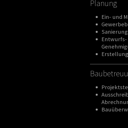
Planung
Ein- und 
Gewerbeb
Sanierun
Entwurfs-
Genehmig
Erstellun
Baubetreu
Projektst
Ausschrei
Abrechnun
Bauüberwa