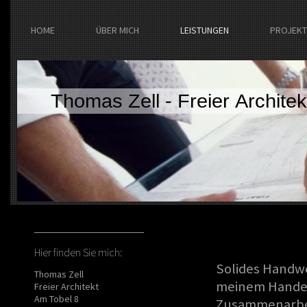
HOME
ÜBER MICH
LEISTUNGEN
PROJEKT
Thomas Zell - Freier Architek
Hier finden Sie mich:
Solides Handwe
Thomas Zell
meinem Handel
Freier Architekt
Am Tobel 8
Zusammenarbei